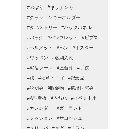
#のぼり
#キッチンカー
#クッションキーホルダー
#タペストリー
#バックパネル
#バッグ
#パンフレット
#ビブス
#ヘルメット
#ペン
#ポスター
#ワッペン
#名刺入れ
#就活ブース
#屋台幕
#手旗
#旗
#社章・ロゴ
#記念品
#説明会
#販促物
#還暦同窓会
#A型看板
#うちわ
#イベント用
#カレンダー
#ガーランド
#クッション
#サコッシュ
#スリッパ
#タグ
#チラシ