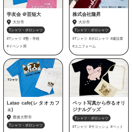
学友会 ＠芸短大
株式会社隆昇
大分市
大分市
Tシャツ・ポロシャツ
Tシャツ・ポロシャツ
#Tシャツ
#塾・学校
#Tシャツ
#ポロシャツ
#建設業
#イベント用
#ユニフォーム
Latao cafe(レタオカフ
ペット写真から作るオリ
ェ)
ジナルグッズ
豊後大野市
Tシャツ・ポロシャツ
Tシャツ・ポロシャツ
#Tシャツ
#サコッシュ
#ペット