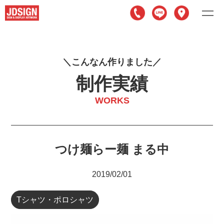
こ
ん
な
ん
作
り
ま
し
た
制作実績
WORKS
つけ麺らー麺 まる中
2019/02/01
Tシャツ・ポロシャツ