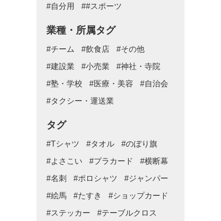
#自分用
##スポーツ
業種・所属タグ
#チーム
#飲食店
#その他
#建設業
#小売業
#神社・寺院
#塾・学校
#医療・美容
#自治会
#タクシー・運送業
タグ
#Tシャツ
#タオル
#のぼり旗
#よさこい
#プラカード
#横断幕
#名刺
#ポロシャツ
#ジャンパー
#絵馬
#たすき
#ショップカード
#ステッカー
#テーブルクロス