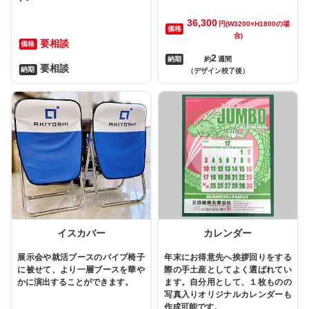
36,300
円(W3200×H1800の場
価格
合)
要相談
価格
2
納期
約
週間
要相談
納期
（デザイン校了後）
イスカバー
カレンダー
展示会や就活ブースのパイプ椅子
年末にお得意先へ挨拶回りをする
に被せて、より一層ブースを華や
際の手土産としてよく選ばれてい
かに演出することができます。
ます。自分用として、１枚ものの
写真入りオリジナルカレンダーも
作成可能です。