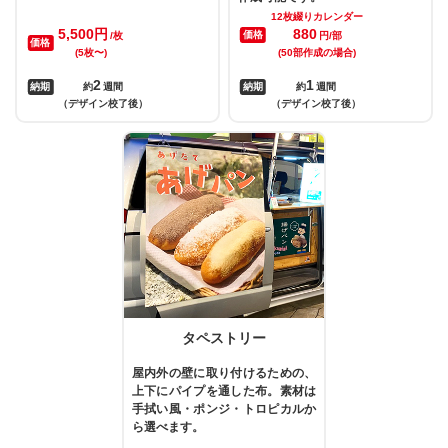
12枚綴りカレンダー
5,500円
880
価格
/枚
円/部
価格
(5枚〜)
(50部作成の場合)
2
1
納期
約
週間
納期
約
週間
（デザイン校了後）
（デザイン校了後）
タペストリー
屋内外の壁に取り付けるための、
上下にパイプを通した布。素材は
手拭い風・ポンジ・トロピカルか
ら選べます。