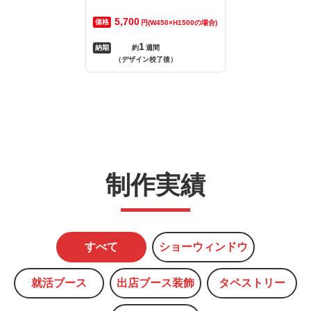
5,700
価格
円(W450×H1500の場合)
1
納期
約
週間
（デザイン校了後）
制作実績
すべて
ショーウィンドウ
就活ブース
出店ブース装飾
タペストリー