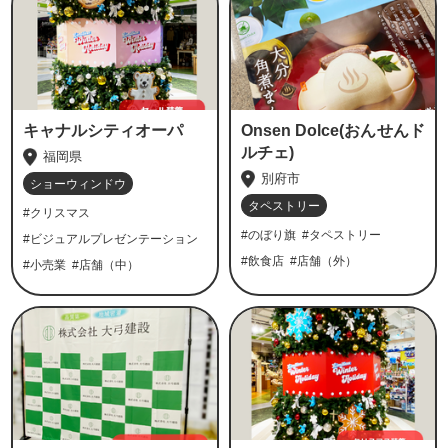
キャナルシティオーパ
Onsen Dolce(おんせんド
ルチェ)
福岡県
別府市
ショーウィンドウ
タペストリー
#クリスマス
#のぼり旗
#タペストリー
#ビジュアルプレゼンテーション
#飲食店
#店舗（外）
#小売業
#店舗（中）