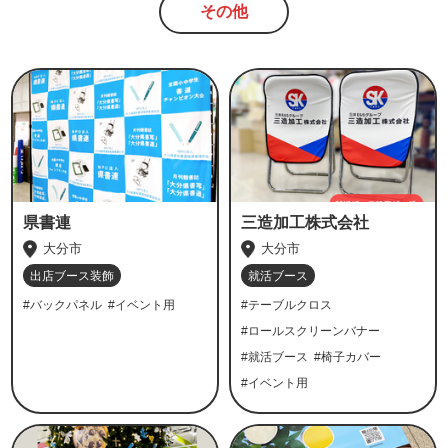
その他
県書連
三造加工株式会社
大分市
大分市
出店ブース装飾
就活ブース
#バックパネル
#イベント用
#テーブルクロス
#ロールスクリーンバナー
#就活ブース
#椅子カバー
#イベント用