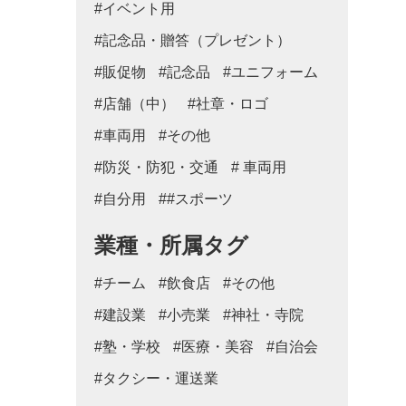
#イベント用
#記念品・贈答（プレゼント）
#販促物
#記念品
#ユニフォーム
#店舗（中）
#社章・ロゴ
#車両用
#その他
#防災・防犯・交通
# 車両用
#自分用
##スポーツ
業種・所属タグ
#チーム
#飲食店
#その他
#建設業
#小売業
#神社・寺院
#塾・学校
#医療・美容
#自治会
#タクシー・運送業