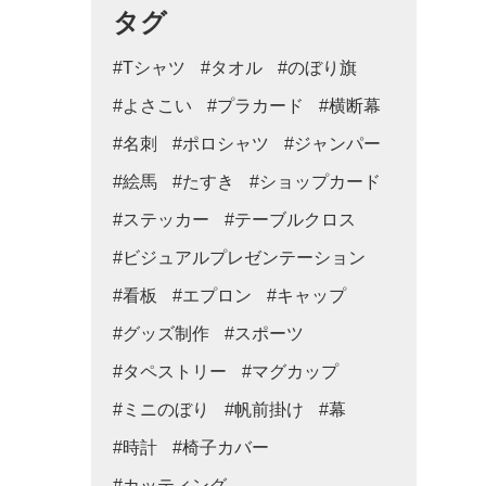
タグ
#Tシャツ
#タオル
#のぼり旗
#よさこい
#プラカード
#横断幕
#名刺
#ポロシャツ
#ジャンパー
#絵馬
#たすき
#ショップカード
#ステッカー
#テーブルクロス
#ビジュアルプレゼンテーション
#看板
#エプロン
#キャップ
#グッズ制作
#スポーツ
#タペストリー
#マグカップ
#ミニのぼり
#帆前掛け
#幕
#時計
#椅子カバー
#カッティング