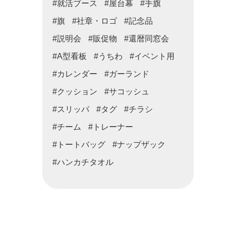
#就活ブース
#屋台幕
#手旗
#旗
#社章・ロゴ
#記念品
#説明会
#販促物
#還暦同窓会
#A型看板
#うちわ
#イベント用
#カレンダー
#ガーランド
#クッション
#サコッシュ
#スリッパ
#タグ
#チラシ
#チーム
#トレーナー
#トートバッグ
#ナップザック
#ハンカチタオル