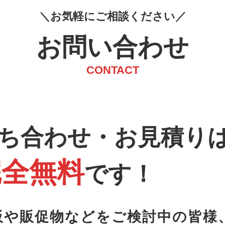
お
気
軽
に
ご
相
談
く
だ
さ
い
お問い合わせ
CONTACT
ち合わせ・お見積り
完全無料
です！
板や販促物などをご検討中の皆様