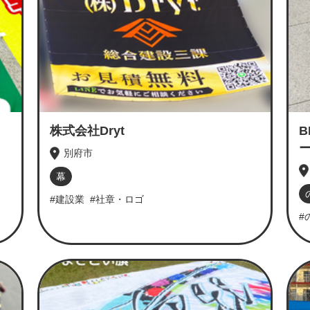
株式会社Dryt
B
ー
別府市
幕
#建設業
#社章・ロゴ
#