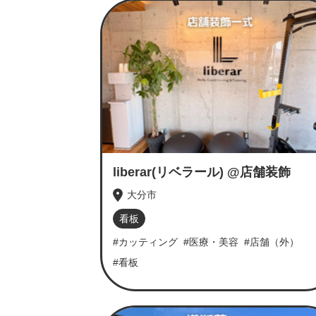
liberar(リベラール) @店舗装飾
大分市
看板
#カッティング
#医療・美容
#店舗（外）
#看板