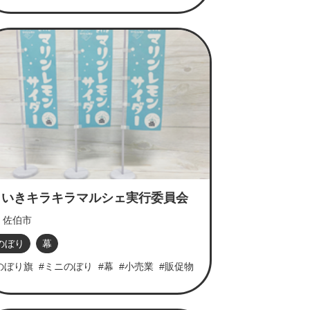
さいきキラキラマルシェ実行委員会
佐伯市
のぼり
幕
のぼり旗
#ミニのぼり
#幕
#小売業
#販促物