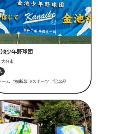
金池少年野球団
大分市
幕
チーム
#横断幕
#スポーツ
#記念品