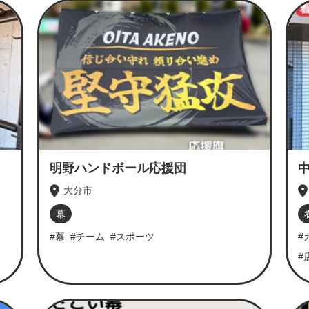
明野ハンドボール応援団
大分市
幕
#幕
#チーム
#スポーツ
#
#