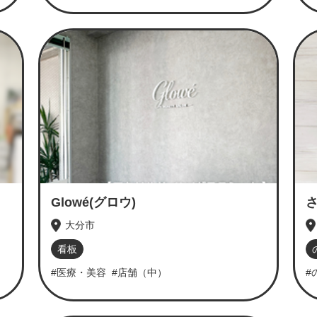
Glowé(グロウ)
大分市
看板
#医療・美容
#店舗（中）
#