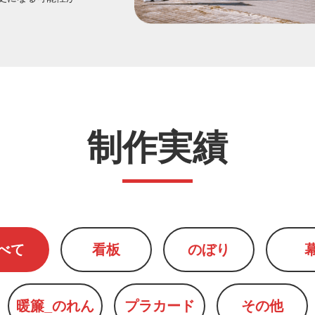
制作実績
べて
看板
のぼり
暖簾_のれん
プラカード
その他