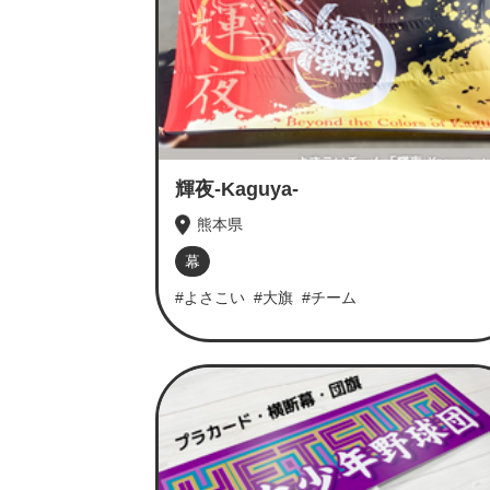
輝夜-Kaguya-
熊本県
幕
#よさこい
#大旗
#チーム