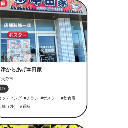
中津からあげ本田家
大分市
看板
カッティング
#チラシ
#ポスター
#飲食店
店舗（外）
#看板