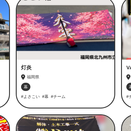
灯炎
V
福岡県
幕
#よさこい
#幕
#チーム
#