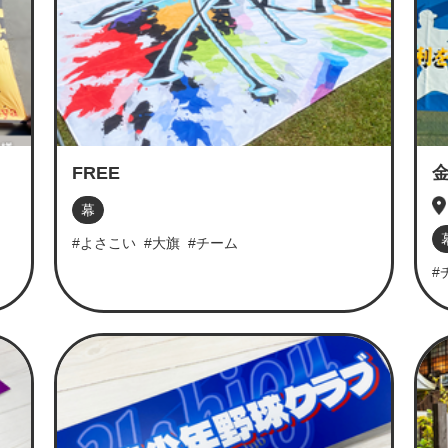
FREE
幕
#よさこい
#大旗
#チーム
#