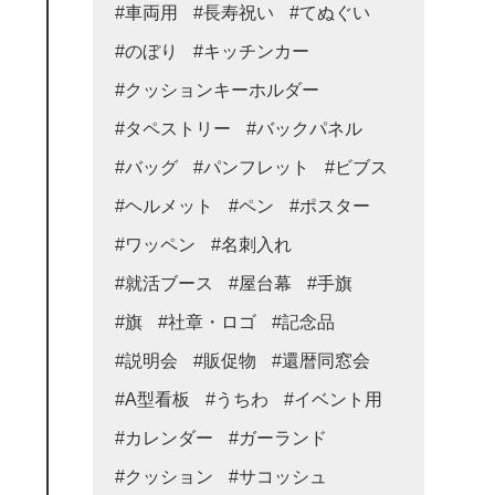
#車両用
#長寿祝い
#てぬぐい
#のぼり
#キッチンカー
#クッションキーホルダー
#タペストリー
#バックパネル
#バッグ
#パンフレット
#ビブス
#ヘルメット
#ペン
#ポスター
#ワッペン
#名刺入れ
#就活ブース
#屋台幕
#手旗
#旗
#社章・ロゴ
#記念品
#説明会
#販促物
#還暦同窓会
#A型看板
#うちわ
#イベント用
#カレンダー
#ガーランド
#クッション
#サコッシュ