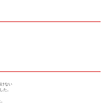
描けない
した。
た。