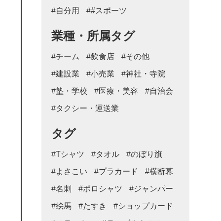
#自分用
##スポーツ
業種・所属タグ
#チーム
#飲食店
#その他
#建設業
#小売業
#神社・寺院
#塾・学校
#医療・美容
#自治会
#タクシー・運送業
タグ
#Tシャツ
#タオル
#のぼり旗
#よさこい
#プラカード
#横断幕
#名刺
#ポロシャツ
#ジャンパー
#絵馬
#たすき
#ショップカード