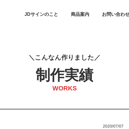
JDサインのこと
商品案内
お問い合わ
こ
ん
な
ん
作
り
ま
し
た
制作実績
WORKS
2020/07/07