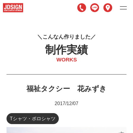
こ
ん
な
ん
作
り
ま
し
た
制作実績
WORKS
福祉タクシー 花みずき
2017/12/07
Tシャツ・ポロシャツ