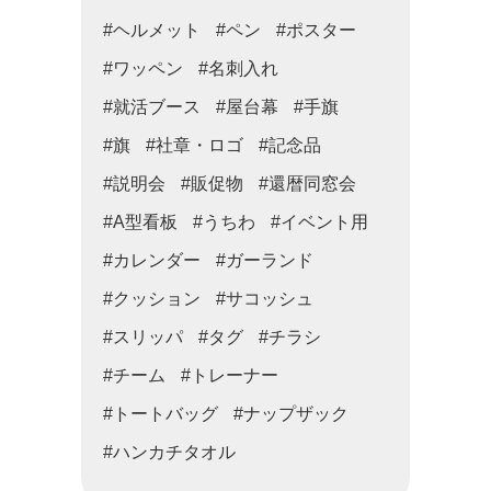
#ヘルメット
#ペン
#ポスター
#ワッペン
#名刺入れ
#就活ブース
#屋台幕
#手旗
#旗
#社章・ロゴ
#記念品
#説明会
#販促物
#還暦同窓会
#A型看板
#うちわ
#イベント用
#カレンダー
#ガーランド
#クッション
#サコッシュ
#スリッパ
#タグ
#チラシ
#チーム
#トレーナー
#トートバッグ
#ナップザック
#ハンカチタオル