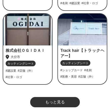
#名刺
#建設業
#社章・ロゴ
株式会社ＯＧＩＤＡＩ
Track hair【トラックヘ
アー】
大分市
カッティングシート
カッティングシート
#ショップカード
#名刺
#建設業
#店舗（外）
#医療・美容
#店舗（外）
#社章・ロゴ
もっと見る