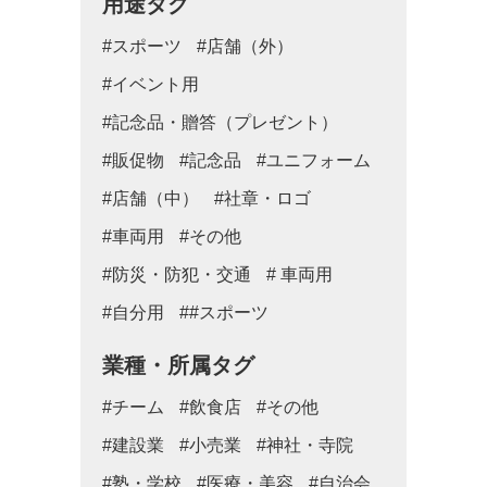
用途タグ
#スポーツ
#店舗（外）
#イベント用
#記念品・贈答（プレゼント）
#販促物
#記念品
#ユニフォーム
#店舗（中）
#社章・ロゴ
#車両用
#その他
#防災・防犯・交通
# 車両用
#自分用
##スポーツ
業種・所属タグ
#チーム
#飲食店
#その他
#建設業
#小売業
#神社・寺院
#塾・学校
#医療・美容
#自治会