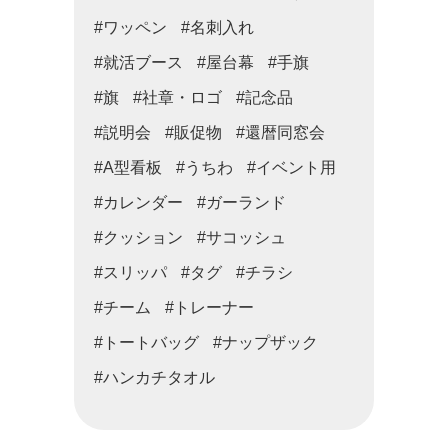
#ワッペン
#名刺入れ
#就活ブース
#屋台幕
#手旗
#旗
#社章・ロゴ
#記念品
#説明会
#販促物
#還暦同窓会
#A型看板
#うちわ
#イベント用
#カレンダー
#ガーランド
#クッション
#サコッシュ
#スリッパ
#タグ
#チラシ
#チーム
#トレーナー
#トートバッグ
#ナップザック
#ハンカチタオル