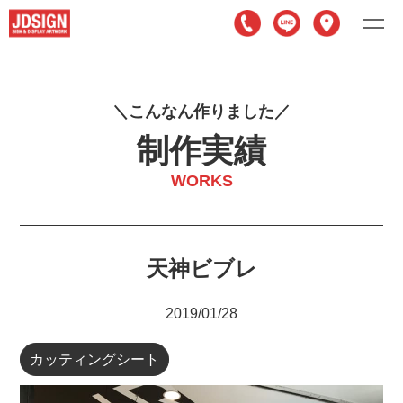
こ
ん
な
ん
作
り
ま
し
た
制作実績
WORKS
天神ビブレ
2019/01/28
カッティングシート