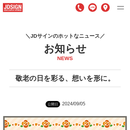
J
D
サ
イ
ン
の
ホ
ッ
ト
な
ニ
ュ
ー
ス
お知らせ
NEWS
敬老の日を彩る、想いを形に。
2024/09/05
公開日