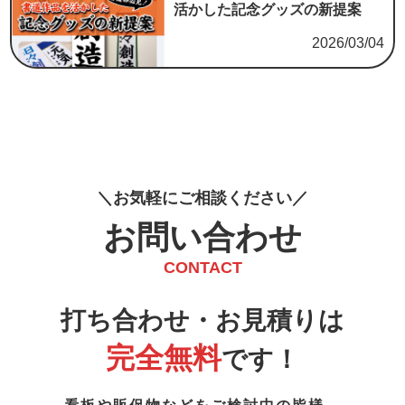
活かした記念グッズの新提案
2026/03/04
お
気
軽
に
ご
相
談
く
だ
さ
い
お問い合わせ
CONTACT
打ち合わせ・お見積りは
完全無料
です！