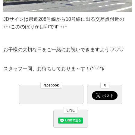
JDサインは県道208号線から10号線に出る交差点付近の
↑↑↑こののぼりが目印です ↑↑↑
お子様の大切な日をご一緒にお祝いできますよう♡♡♡
スタッフ一同、お待ちしておりま～す！(*^-^*)/
facebook
X
LINE