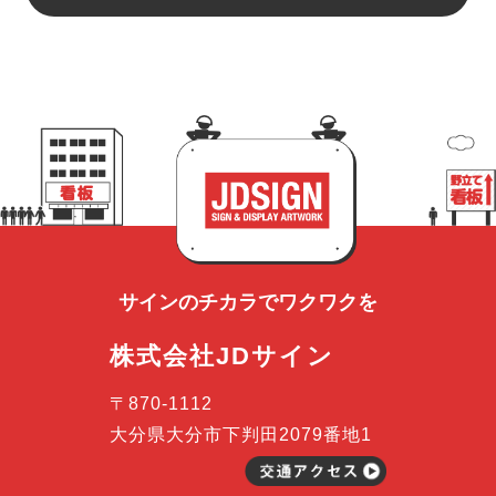
サインのチカラで
ワクワクを
株式会社JDサイン
〒870-1112
大分県大分市下判田2079番地1