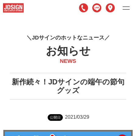
J
D
サ
イ
ン
の
ホ
ッ
ト
な
ニ
ュ
ー
ス
お知らせ
NEWS
新作続々！JDサインの端午の節句
グッズ
2021/03/29
公開日