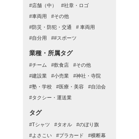
#店舗（中）
#社章・ロゴ
#車両用
#その他
#防災・防犯・交通
# 車両用
#自分用
##スポーツ
業種・所属タグ
#チーム
#飲食店
#その他
#建設業
#小売業
#神社・寺院
#塾・学校
#医療・美容
#自治会
#タクシー・運送業
タグ
#Tシャツ
#タオル
#のぼり旗
#よさこい
#プラカード
#横断幕