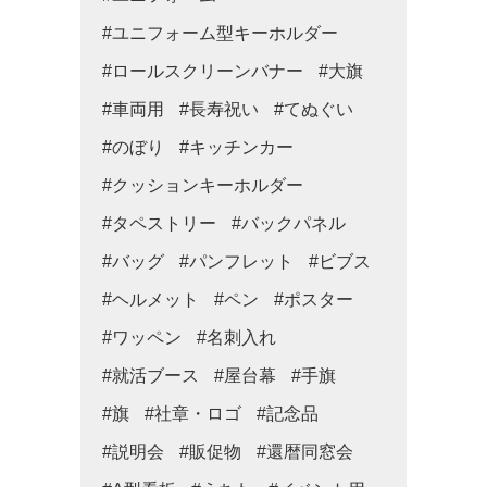
#ユニフォーム型キーホルダー
#ロールスクリーンバナー
#大旗
#車両用
#長寿祝い
#てぬぐい
#のぼり
#キッチンカー
#クッションキーホルダー
#タペストリー
#バックパネル
#バッグ
#パンフレット
#ビブス
#ヘルメット
#ペン
#ポスター
#ワッペン
#名刺入れ
#就活ブース
#屋台幕
#手旗
#旗
#社章・ロゴ
#記念品
#説明会
#販促物
#還暦同窓会