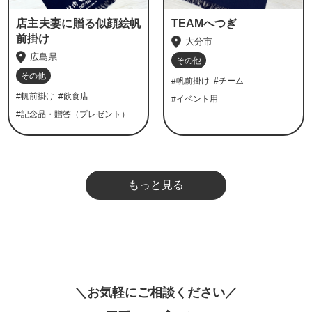
店主夫妻に贈る似顔絵帆
TEAMへつぎ
前掛け
大分市
広島県
その他
その他
#帆前掛け
#チーム
#帆前掛け
#飲食店
#イベント用
#記念品・贈答（プレゼント）
もっと見る
お
気
軽
に
ご
相
談
く
だ
さ
い