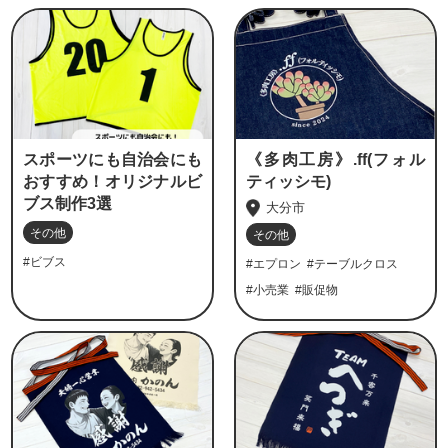
スポーツにも自治会にも
《多肉工房》.ff(フォル
おすすめ！オリジナルビ
ティッシモ)
ブス制作3選
大分市
その他
その他
#ビブス
#エプロン
#テーブルクロス
#小売業
#販促物