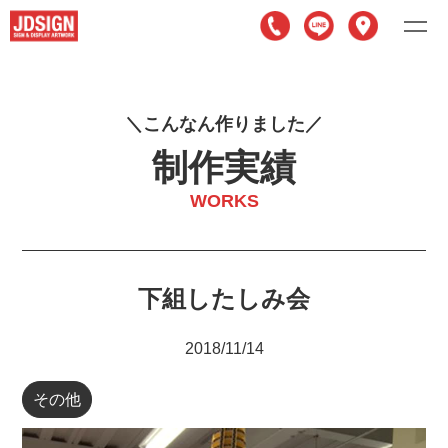
こ
ん
な
ん
作
り
ま
し
た
制作実績
WORKS
下組したしみ会
2018/11/14
その他