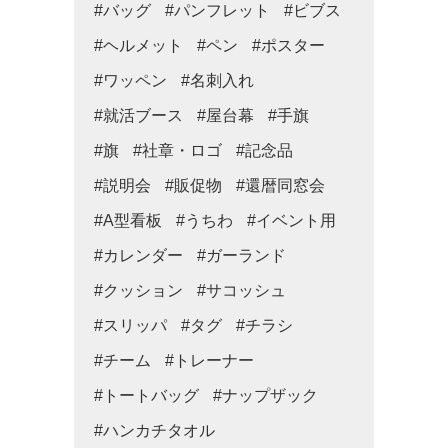
#バッグ
#パンフレット
#ビブス
#ヘルメット
#ペン
#ポスター
#ワッペン
#名刺入れ
#就活ブース
#屋台幕
#手旗
#旗
#社章・ロゴ
#記念品
#説明会
#販促物
#還暦同窓会
#A型看板
#うちわ
#イベント用
#カレンダー
#ガーランド
#クッション
#サコッシュ
#スリッパ
#タグ
#チラシ
#チーム
#トレーナー
#トートバッグ
#ナップザック
#ハンカチタオル