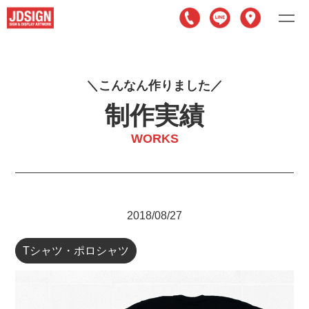
こ
ん
な
ん
作
り
ま
し
た
制作実績
WORKS
2018/08/27
Tシャツ・ポロシャツ