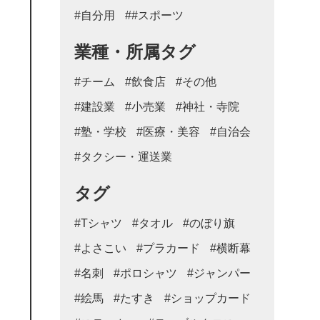
#自分用
##スポーツ
業種・所属タグ
#チーム
#飲食店
#その他
#建設業
#小売業
#神社・寺院
#塾・学校
#医療・美容
#自治会
#タクシー・運送業
タグ
#Tシャツ
#タオル
#のぼり旗
#よさこい
#プラカード
#横断幕
#名刺
#ポロシャツ
#ジャンパー
#絵馬
#たすき
#ショップカード