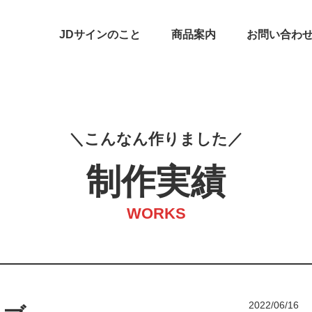
JDサインのこと
商品案内
お問い合わ
こ
ん
な
ん
作
り
ま
し
た
制作実績
WORKS
2022/06/16