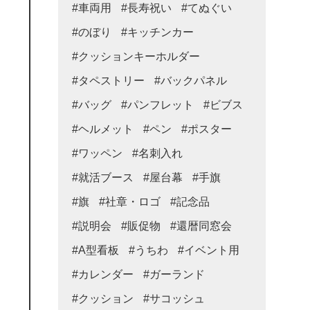
#車両用
#長寿祝い
#てぬぐい
#のぼり
#キッチンカー
#クッションキーホルダー
#タペストリー
#バックパネル
#バッグ
#パンフレット
#ビブス
#ヘルメット
#ペン
#ポスター
#ワッペン
#名刺入れ
#就活ブース
#屋台幕
#手旗
#旗
#社章・ロゴ
#記念品
#説明会
#販促物
#還暦同窓会
#A型看板
#うちわ
#イベント用
#カレンダー
#ガーランド
#クッション
#サコッシュ