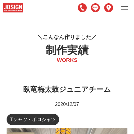
こ
ん
な
ん
作
り
ま
し
た
制作実績
WORKS
臥竜梅太鼓ジュニアチーム
2020/12/07
Tシャツ・ポロシャツ