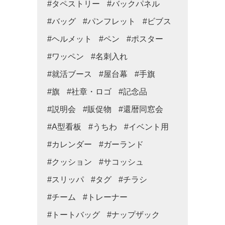
#タペストリー
#バックパネル
#バッグ
#パンフレット
#ビブス
#ヘルメット
#ペン
#ポスター
#ワッペン
#名刺入れ
#就活ブース
#屋台幕
#手旗
#旗
#社章・ロゴ
#記念品
#説明会
#販促物
#還暦同窓会
#A型看板
#うちわ
#イベント用
#カレンダー
#ガーランド
#クッション
#サコッシュ
#スリッパ
#タグ
#チラシ
#チーム
#トレーナー
#トートバッグ
#ナップザック