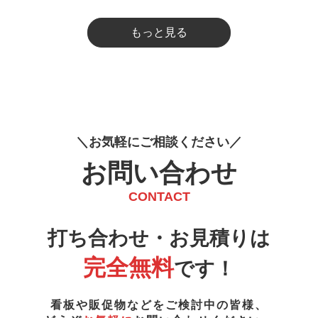
もっと見る
お
気
軽
に
ご
相
談
く
だ
さ
い
お問い合わせ
CONTACT
打ち合わせ・お見積りは
完全無料
です！
看板や販促物などをご検討中の皆様、