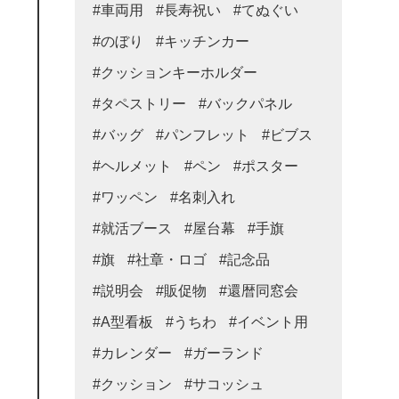
#車両用
#長寿祝い
#てぬぐい
#のぼり
#キッチンカー
#クッションキーホルダー
#タペストリー
#バックパネル
#バッグ
#パンフレット
#ビブス
#ヘルメット
#ペン
#ポスター
#ワッペン
#名刺入れ
#就活ブース
#屋台幕
#手旗
#旗
#社章・ロゴ
#記念品
#説明会
#販促物
#還暦同窓会
#A型看板
#うちわ
#イベント用
#カレンダー
#ガーランド
#クッション
#サコッシュ