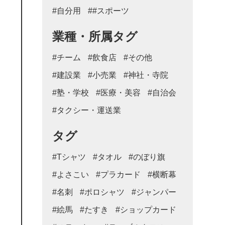
#自分用
##スポーツ
業種・所属タグ
#チーム
#飲食店
#その他
#建設業
#小売業
#神社・寺院
#塾・学校
#医療・美容
#自治会
#タクシー・運送業
タグ
#Tシャツ
#タオル
#のぼり旗
#よさこい
#プラカード
#横断幕
#名刺
#ポロシャツ
#ジャンパー
#絵馬
#たすき
#ショップカード