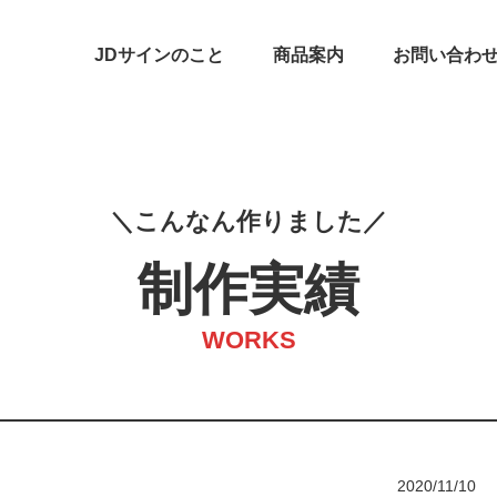
JDサインのこと
商品案内
お問い合わ
こ
ん
な
ん
作
り
ま
し
た
制作実績
WORKS
2020/11/10