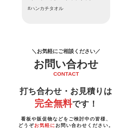
#ハンカチタオル
お
気
軽
に
ご
相
談
く
だ
さ
い
お問い合わせ
CONTACT
打ち合わせ・お見積りは
完全無料
です！
看板や販促物などをご検討中の皆様、
どうぞ
お気軽に
お問い合わせください。