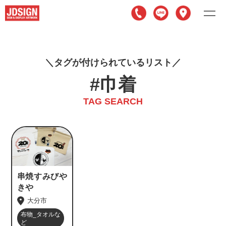
タグが付けられているリスト
#巾着
TAG SEARCH
串焼すみびや
きや
大分市
布物_タオルな
ど