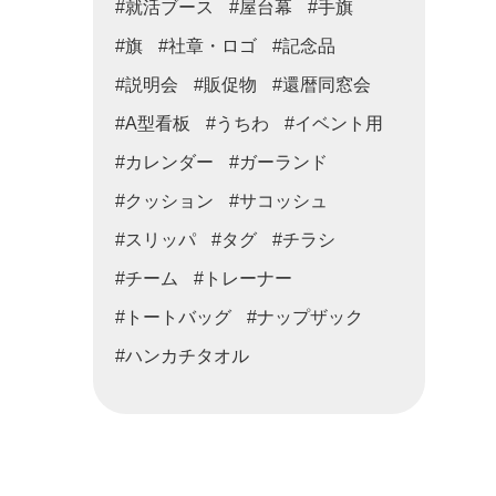
#就活ブース
#屋台幕
#手旗
#旗
#社章・ロゴ
#記念品
#説明会
#販促物
#還暦同窓会
#A型看板
#うちわ
#イベント用
#カレンダー
#ガーランド
#クッション
#サコッシュ
#スリッパ
#タグ
#チラシ
#チーム
#トレーナー
#トートバッグ
#ナップザック
#ハンカチタオル