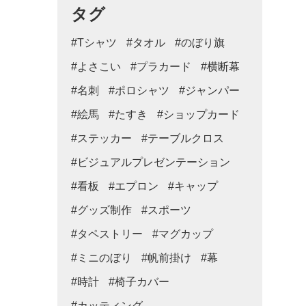
タグ
#Tシャツ
#タオル
#のぼり旗
#よさこい
#プラカード
#横断幕
#名刺
#ポロシャツ
#ジャンパー
#絵馬
#たすき
#ショップカード
#ステッカー
#テーブルクロス
#ビジュアルプレゼンテーション
#看板
#エプロン
#キャップ
#グッズ制作
#スポーツ
#タペストリー
#マグカップ
#ミニのぼり
#帆前掛け
#幕
#時計
#椅子カバー
#カッティング