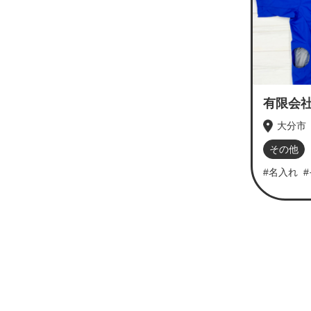
有限会
大分市
その他
#名入れ