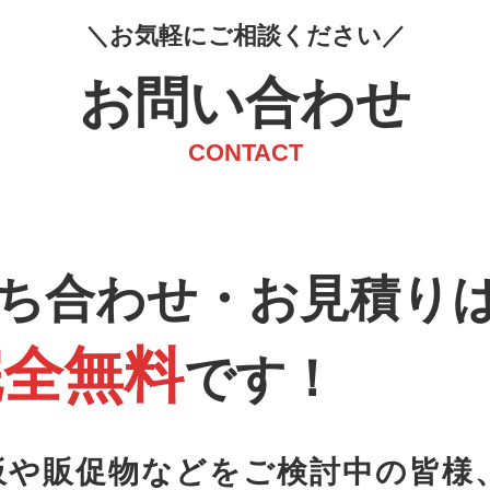
お
気
軽
に
ご
相
談
く
だ
さ
い
お問い合わせ
CONTACT
ち合わせ・お見積り
完全無料
です！
板や販促物などをご検討中の皆様