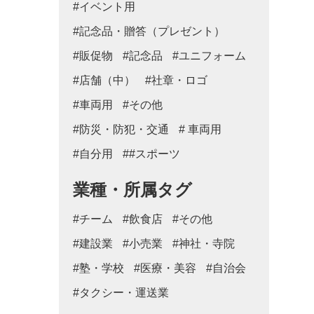
#イベント用
#記念品・贈答（プレゼント）
#販促物
#記念品
#ユニフォーム
#店舗（中）
#社章・ロゴ
#車両用
#その他
#防災・防犯・交通
# 車両用
#自分用
##スポーツ
業種・所属タグ
#チーム
#飲食店
#その他
#建設業
#小売業
#神社・寺院
#塾・学校
#医療・美容
#自治会
#タクシー・運送業