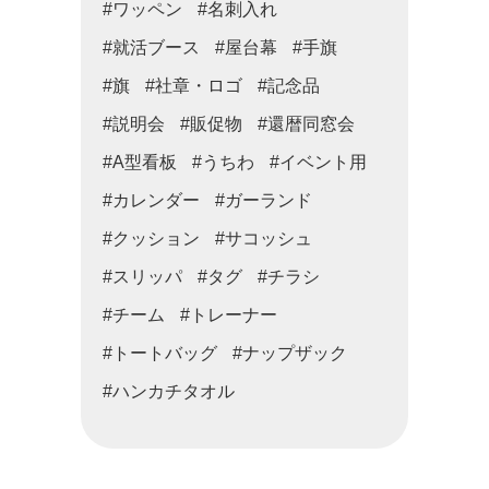
#ワッペン
#名刺入れ
#就活ブース
#屋台幕
#手旗
#旗
#社章・ロゴ
#記念品
#説明会
#販促物
#還暦同窓会
#A型看板
#うちわ
#イベント用
#カレンダー
#ガーランド
#クッション
#サコッシュ
#スリッパ
#タグ
#チラシ
#チーム
#トレーナー
#トートバッグ
#ナップザック
#ハンカチタオル