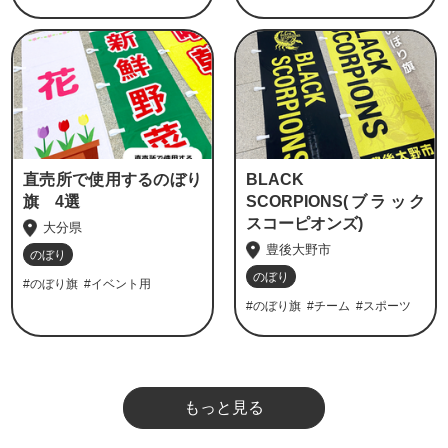
直売所で使用するのぼり
BLACK
旗 4選
SCORPIONS(ブラック
スコーピオンズ)
大分県
豊後大野市
のぼり
のぼり
#のぼり旗
#イベント用
#のぼり旗
#チーム
#スポーツ
もっと見る