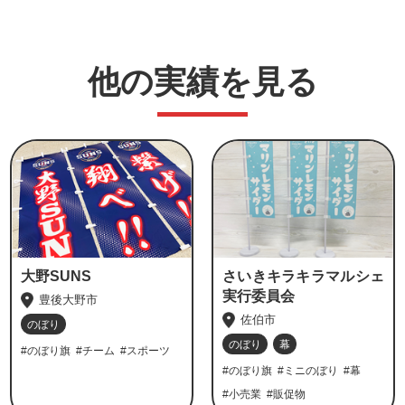
他の実績を見る
大野SUNS
さいきキラキラマルシェ
実行委員会
豊後大野市
佐伯市
のぼり
のぼり
幕
#のぼり旗
#チーム
#スポーツ
#のぼり旗
#ミニのぼり
#幕
#小売業
#販促物