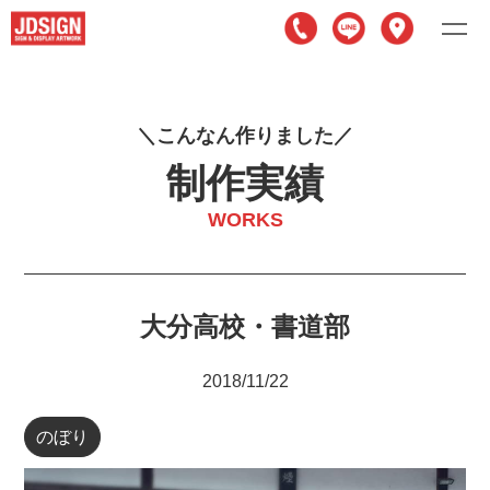
こ
ん
な
ん
作
り
ま
し
た
制作実績
WORKS
大分高校・書道部
2018/11/22
のぼり