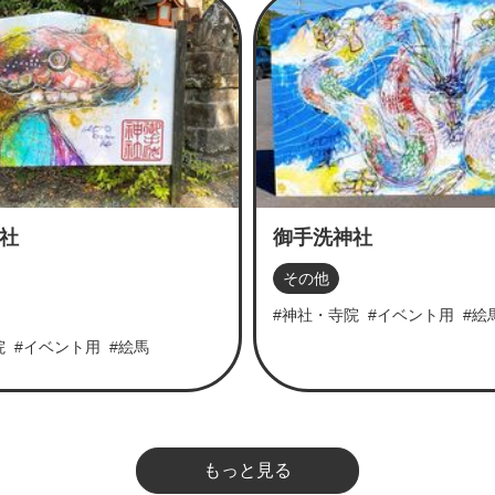
社
御手洗神社
その他
#神社・寺院
#イベント用
#絵
院
#イベント用
#絵馬
もっと見る