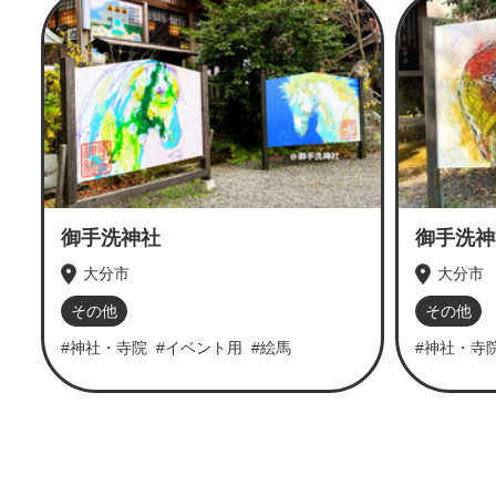
御手洗神社
御手洗神
大分市
大分市
その他
その他
#神社・寺院
#イベント用
#絵馬
#神社・寺