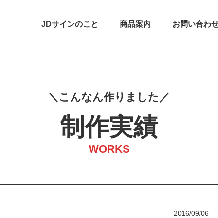
JDサインのこと
商品案内
お問い合わ
こ
ん
な
ん
作
り
ま
し
た
制作実績
WORKS
2016/09/06