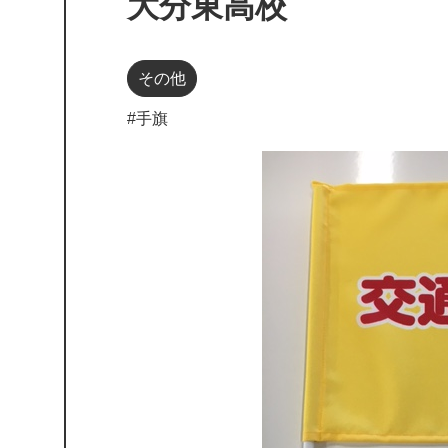
大分東高校
その他
#手旗