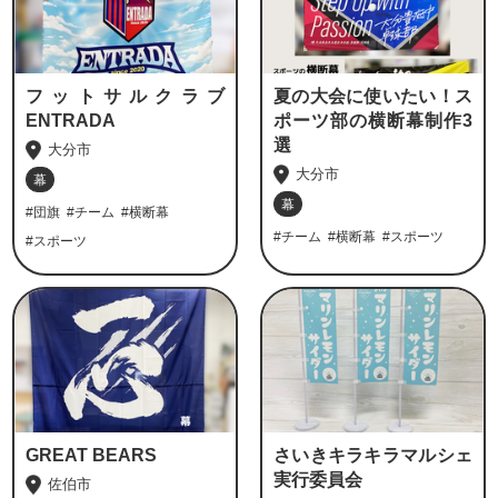
フットサルクラブ
夏の大会に使いたい！ス
ENTRADA
ポーツ部の横断幕制作3
選
大分市
大分市
幕
幕
#団旗
#チーム
#横断幕
#チーム
#横断幕
#スポーツ
#スポーツ
GREAT BEARS
さいきキラキラマルシェ
実行委員会
佐伯市