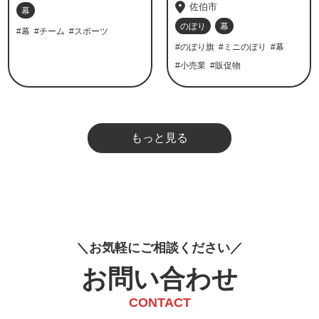
佐伯市
幕
のぼり
幕
#幕
#チーム
#スポーツ
#のぼり旗
#ミニのぼり
#幕
#小売業
#販促物
もっと見る
お
気
軽
に
ご
相
談
く
だ
さ
い
お問い合わせ
CONTACT