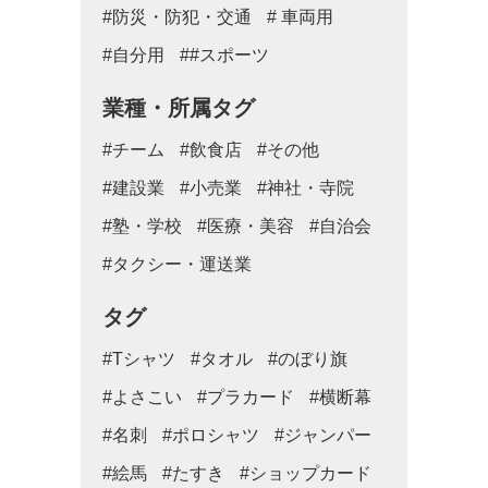
#防災・防犯・交通
# 車両用
#自分用
##スポーツ
業種・所属タグ
#チーム
#飲食店
#その他
#建設業
#小売業
#神社・寺院
#塾・学校
#医療・美容
#自治会
#タクシー・運送業
タグ
#Tシャツ
#タオル
#のぼり旗
#よさこい
#プラカード
#横断幕
#名刺
#ポロシャツ
#ジャンパー
#絵馬
#たすき
#ショップカード