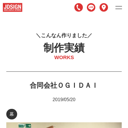
こ
ん
な
ん
作
り
ま
し
た
制作実績
WORKS
合同会社ＯＧＩＤＡＩ
2019/05/20
幕