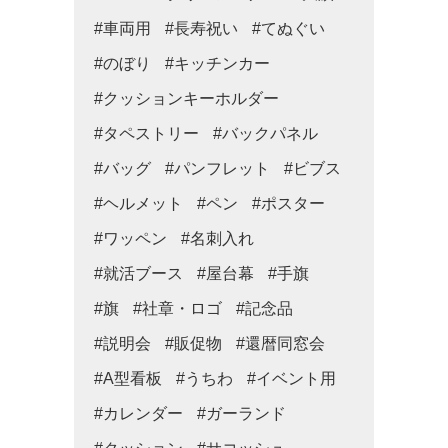
#車両用
#長寿祝い
#てぬぐい
#のぼり
#キッチンカー
#クッションキーホルダー
#タペストリー
#バックパネル
#バッグ
#パンフレット
#ビブス
#ヘルメット
#ペン
#ポスター
#ワッペン
#名刺入れ
#就活ブース
#屋台幕
#手旗
#旗
#社章・ロゴ
#記念品
#説明会
#販促物
#還暦同窓会
#A型看板
#うちわ
#イベント用
#カレンダー
#ガーランド