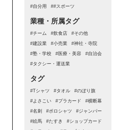
#自分用
##スポーツ
業種・所属タグ
#チーム
#飲食店
#その他
#建設業
#小売業
#神社・寺院
#塾・学校
#医療・美容
#自治会
#タクシー・運送業
タグ
#Tシャツ
#タオル
#のぼり旗
#よさこい
#プラカード
#横断幕
#名刺
#ポロシャツ
#ジャンパー
#絵馬
#たすき
#ショップカード