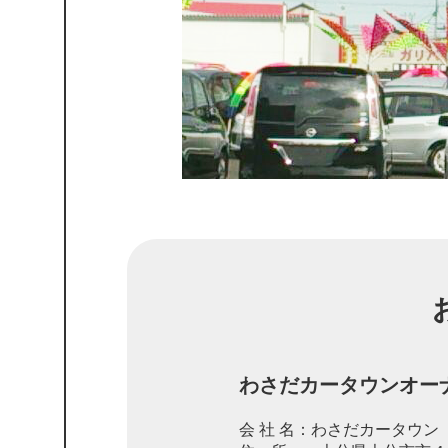
わさだカータウンオー
会 社 名：わさだカータウン