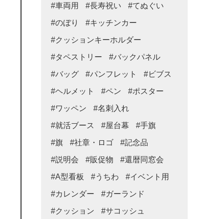
#車両用
#長寿祝い
#てぬぐい
#のぼり
#キッチンカー
#クッションキーホルダー
#タペストリー
#バックパネル
#バッグ
#パンフレット
#ビブス
#ヘルメット
#ペン
#ポスター
#ワッペン
#名刺入れ
#就活ブース
#屋台幕
#手旗
#旗
#社章・ロゴ
#記念品
#説明会
#販促物
#還暦同窓会
#A型看板
#うちわ
#イベント用
#カレンダー
#ガーランド
#クッション
#サコッシュ