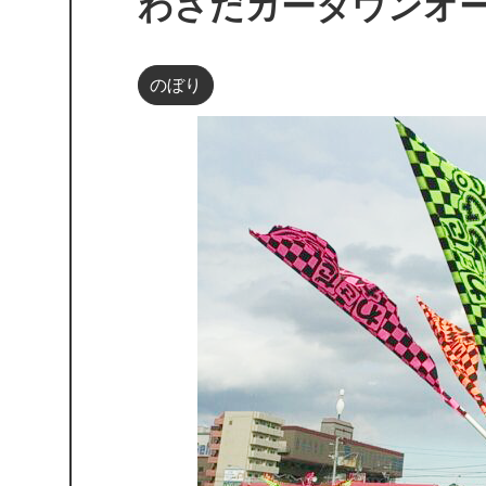
わさだカータウンオ
のぼり