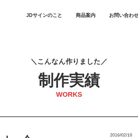
JDサインのこと
商品案内
お問い合わ
こ
ん
な
ん
作
り
ま
し
た
制作実績
WORKS
2016/02/10