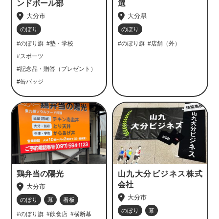
ンドボール部
選
大分市
大分県
のぼり
のぼり
#のぼり旗
#塾・学校
#のぼり旗
#店舗（外）
#スポーツ
#記念品・贈答（プレゼント）
#缶バッジ
鶏弁当の陽光
山九大分ビジネス株式
会社
大分市
大分市
のぼり
幕
看板
のぼり
幕
#のぼり旗
#飲食店
#横断幕