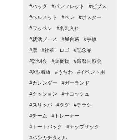
#バッグ
#パンフレット
#ビブス
#ヘルメット
#ペン
#ポスター
#ワッペン
#名刺入れ
#就活ブース
#屋台幕
#手旗
#旗
#社章・ロゴ
#記念品
#説明会
#販促物
#還暦同窓会
#A型看板
#うちわ
#イベント用
#カレンダー
#ガーランド
#クッション
#サコッシュ
#スリッパ
#タグ
#チラシ
#チーム
#トレーナー
#トートバッグ
#ナップザック
#ハンカチタオル