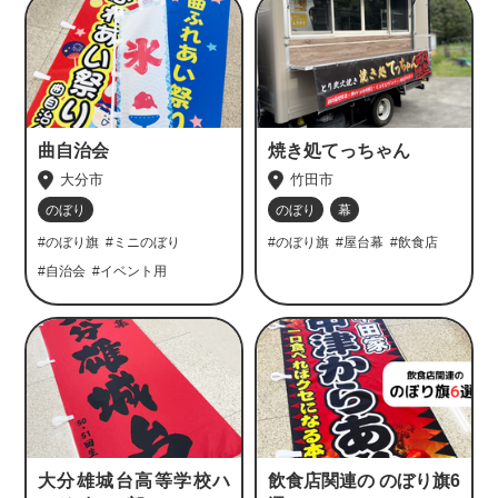
曲自治会
焼き処てっちゃん
大分市
竹田市
のぼり
のぼり
幕
#のぼり旗
#ミニのぼり
#のぼり旗
#屋台幕
#飲食店
#自治会
#イベント用
大分雄城台高等学校ハ
飲食店関連の のぼり旗6