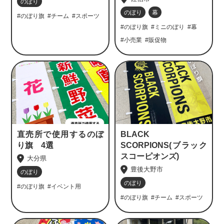
のぼり
のぼり
幕
#のぼり旗
#チーム
#スポーツ
#のぼり旗
#ミニのぼり
#幕
#小売業
#販促物
直売所で使用するのぼ
BLACK
り旗 4選
SCORPIONS(ブラック
スコーピオンズ)
大分県
豊後大野市
のぼり
のぼり
#のぼり旗
#イベント用
#のぼり旗
#チーム
#スポーツ