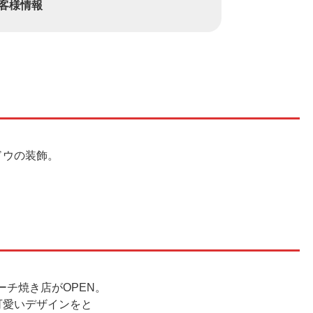
客様情報
ドウの装飾。
ーチ焼き店がOPEN。
可愛いデザインをと