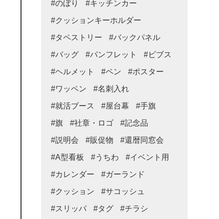
#のぼり
#キッチンカー
#クッションキーホルダー
#タペストリー
#バックパネル
#バッグ
#パンフレット
#ビブス
#ヘルメット
#ペン
#ポスター
#ワッペン
#名刺入れ
#就活ブース
#屋台幕
#手旗
#旗
#社章・ロゴ
#記念品
#説明会
#販促物
#還暦同窓会
#A型看板
#うちわ
#イベント用
#カレンダー
#ガーランド
#クッション
#サコッシュ
#スリッパ
#タグ
#チラシ