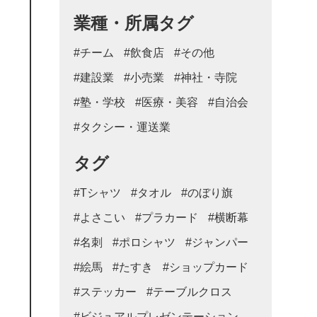
業種・所属タグ
#チーム
#飲食店
#その他
#建設業
#小売業
#神社・寺院
#塾・学校
#医療・美容
#自治会
#タクシー・運送業
タグ
#Tシャツ
#タオル
#のぼり旗
#よさこい
#プラカード
#横断幕
#名刺
#ポロシャツ
#ジャンパー
#絵馬
#たすき
#ショップカード
#ステッカー
#テーブルクロス
#ビジュアルプレゼンテーション