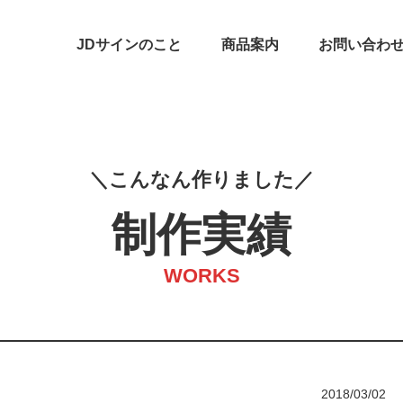
JDサインのこと
商品案内
お問い合わ
こ
ん
な
ん
作
り
ま
し
た
制作実績
WORKS
2018/03/02