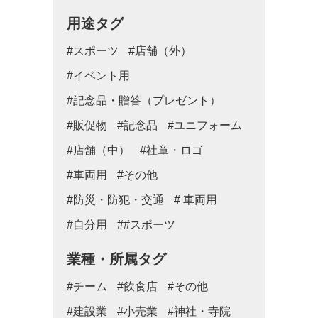
用途タグ
#スポーツ
#店舗（外）
#イベント用
#記念品・贈答（プレゼント）
#販促物
#記念品
#ユニフォーム
#店舗（中）
#社章・ロゴ
#車両用
#その他
#防災・防犯・交通
# 車両用
#自分用
##スポーツ
業種・所属タグ
#チーム
#飲食店
#その他
#建設業
#小売業
#神社・寺院