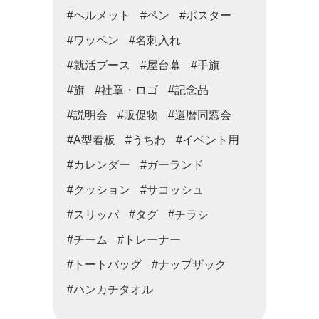
#ヘルメット
#ペン
#ポスター
#ワッペン
#名刺入れ
#就活ブース
#屋台幕
#手旗
#旗
#社章・ロゴ
#記念品
#説明会
#販促物
#還暦同窓会
#A型看板
#うちわ
#イベント用
#カレンダー
#ガーランド
#クッション
#サコッシュ
#スリッパ
#タグ
#チラシ
#チーム
#トレーナー
#トートバッグ
#ナップザック
#ハンカチタオル