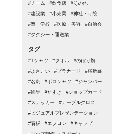
#チーム
#飲食店
#その他
#建設業
#小売業
#神社・寺院
#塾・学校
#医療・美容
#自治会
#タクシー・運送業
タグ
#Tシャツ
#タオル
#のぼり旗
#よさこい
#プラカード
#横断幕
#名刺
#ポロシャツ
#ジャンパー
#絵馬
#たすき
#ショップカード
#ステッカー
#テーブルクロス
#ビジュアルプレゼンテーション
#看板
#エプロン
#キャップ
#グッズ制作
#スポーツ