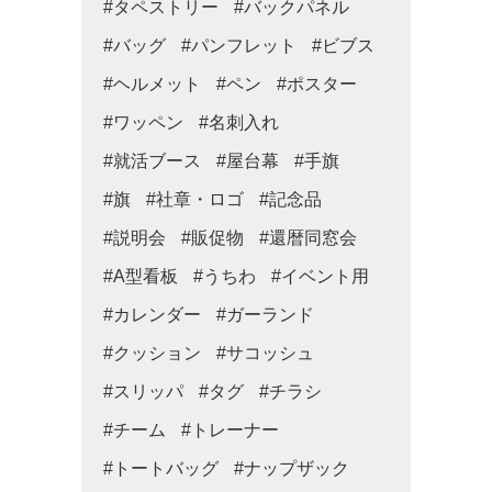
#タペストリー
#バックパネル
#バッグ
#パンフレット
#ビブス
#ヘルメット
#ペン
#ポスター
#ワッペン
#名刺入れ
#就活ブース
#屋台幕
#手旗
#旗
#社章・ロゴ
#記念品
#説明会
#販促物
#還暦同窓会
#A型看板
#うちわ
#イベント用
#カレンダー
#ガーランド
#クッション
#サコッシュ
#スリッパ
#タグ
#チラシ
#チーム
#トレーナー
#トートバッグ
#ナップザック