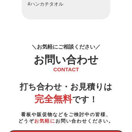
#ハンカチタオル
お
気
軽
に
ご
相
談
く
だ
さ
い
お問い合わせ
CONTACT
打ち合わせ・お見積りは
完全無料
です！
看板や販促物などをご検討中の皆様、
どうぞ
お気軽に
お問い合わせください。